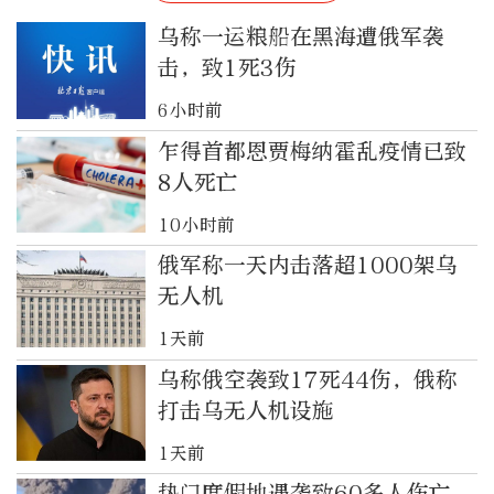
乌称一运粮船在黑海遭俄军袭
击，致1死3伤
6小时前
乍得首都恩贾梅纳霍乱疫情已致
8人死亡
10小时前
俄军称一天内击落超1000架乌
无人机
1天前
乌称俄空袭致17死44伤，俄称
打击乌无人机设施
1天前
热门度假地遇袭致60多人伤亡，