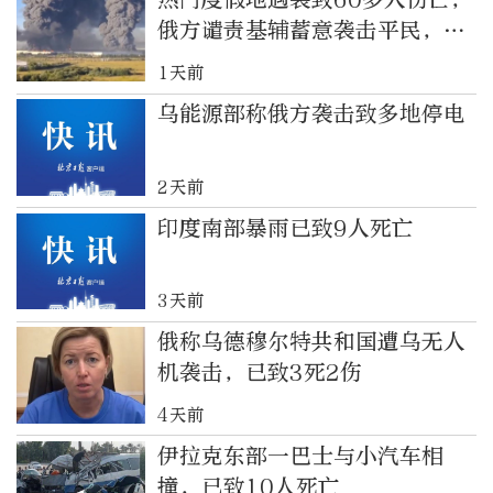
俄方谴责基辅蓄意袭击平民，乌
方否认
1天前
乌能源部称俄方袭击致多地停电
2天前
印度南部暴雨已致9人死亡
3天前
俄称乌德穆尔特共和国遭乌无人
机袭击，已致3死2伤
4天前
伊拉克东部一巴士与小汽车相
撞，已致10人死亡