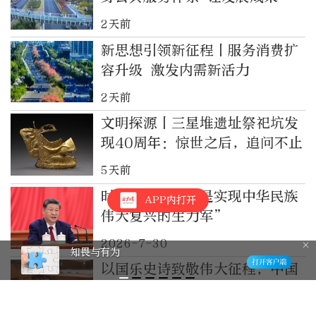
及全体人民
2天前
新思想引领新征程丨服务消费扩
容升级 激发内需新活力
2天前
文明探源丨三星堆遗址祭祀坑发
现40周年：惊世之后，追问不止
5天前
时习之丨“青年是实现中华民族
APP内打开
伟大复兴的生力军”
2026-7-30
畏与有为
学
党
以国乐史诗致敬伟大征程，中国
歌剧舞剧院民族管弦乐《长征》
首度亮相