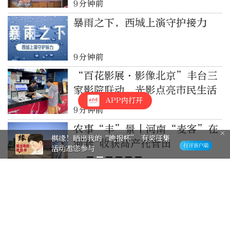
9分钟前
暴雨之下，西城上演守护接力
9分钟前
“百花影展·影像北京”丰台三
家影院联动，光影点亮市民生活
APP内打开
9分钟前
农事“丰”景丨河南“麦客”在
棋缘！晒出我的“晚报杯” 有奖征集
河套 收获高产托管田
活动邀您参与
10分钟前