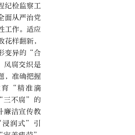
程纪检监察工
全面从严治党
性工作。适应
败花样翻新，
形变异的“合
。风腐交织是
题，准确把握
教育“精准滴
“三不腐”的
升廉洁宣传教
“浸润式”引