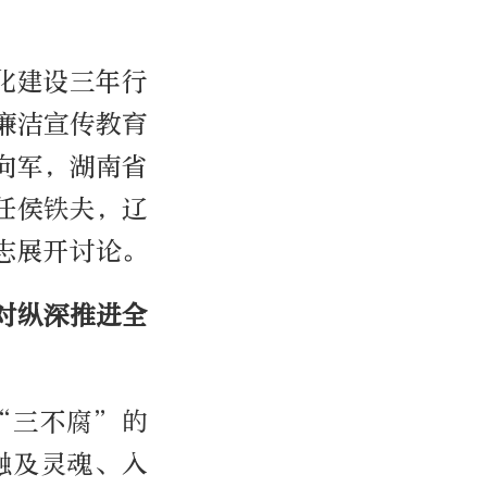
化建设三年行
廉洁宣传教育
向军，湖南省
任侯铁夫，辽
志展开讨论。
对纵深推进全
“三不腐”的
触及灵魂、入