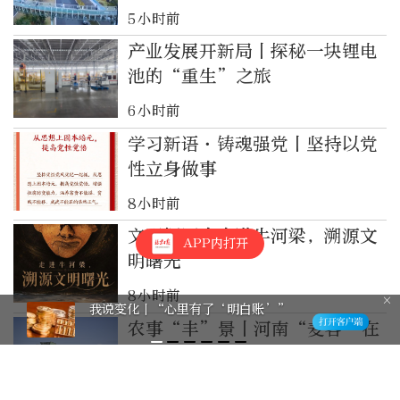
及全体人民
5小时前
产业发展开新局丨探秘一块锂电
池的“重生”之旅
6小时前
学习新语·铸魂强党丨坚持以党
性立身做事
8小时前
文明探源丨走进牛河梁，溯源文
APP内打开
明曙光
8小时前
我说变化丨“心里有了‘明白账’”
农事“丰”景丨河南“麦客”在
河套 收获高产托管田
8小时前