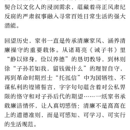
契合以文化人的浸润需求，蕴藏着将正风肃纪
反腐的严肃叙事融入寻常百姓日常生活的强大
潜能。
回望历史，家书一直是传承清廉家风、涵养清
廉操守的重要载体。从诸葛亮《诫子书》里
“静以修身，俭以养德”的恳切教导，到林则
徐“子孙若如我，留钱做什么”的理智自守，
再到革命时期烈士“托孤信”中为国牺牲、不
谋私利的铿锵誓言，字字句句蕴含着对公私界
限的恪守和对子孙后代的期望……一纸家书承
载廉洁情怀，让人真切感悟：清廉不是高高在
上的道德准则，而是可感知、可学习、可实行
的生活规范。