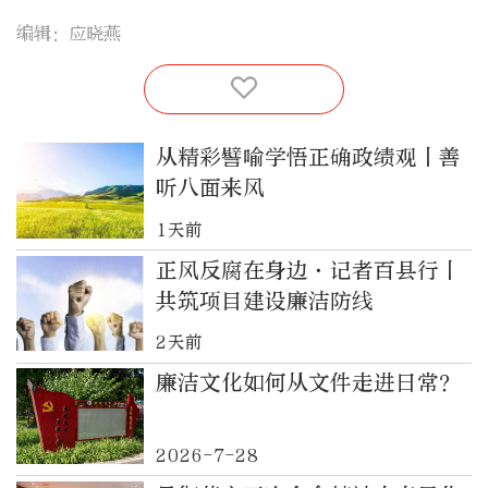
编辑：应晓燕
从精彩譬喻学悟正确政绩观丨善
听八面来风
1天前
正风反腐在身边·记者百县行丨
共筑项目建设廉洁防线
2天前
廉洁文化如何从文件走进日常？
2026-7-28