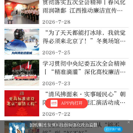
贯彻落实五次全会精神丨春风化
雨润赣鄱 江西推动廉洁宣传教
育“精准滴灌”
2026-7-28
“为了天天都能打冰球，我就觉
得必须来北京了！”冬奥场馆向
社会开放，伴他从“阿星”变成
2026-7-25
“冰球人”
学习贯彻中央纪委五次全会精神
丨“精准滴灌”深化高校廉洁教
育
2026-7-23
“清风拂面来·实事暖民心”朝
阳区廉洁文化主题汇演活动成功
APP内打开
举办
2026-7-22
新视点丨文化供给：从“够不
国机集团:聚焦科技创新强化政治监督