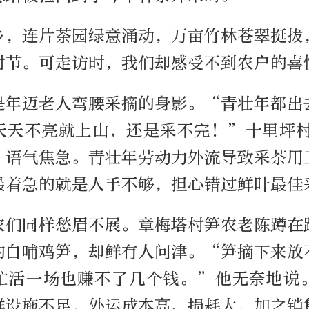
乡，连片茶园绿意涌动，万亩竹林苍翠挺拔
时节。可走访时，我们却感受不到农户的喜
是年迈老人弯腰采摘的身影。“青壮年都出
天天不亮就上山，还是采不完！”十里坪村
，语气焦急。青壮年劳动力外流导致采茶用
最着急的就是人手不够，担心错过鲜叶最佳
农们同样愁眉不展。章梅塔村笋农老陈蹲在
的白哺鸡笋，却鲜有人问津。“笋摘下来放
忙活一场也赚不了几个钱。”他无奈地说
鲜设施不足，外运成本高、损耗大，加之销