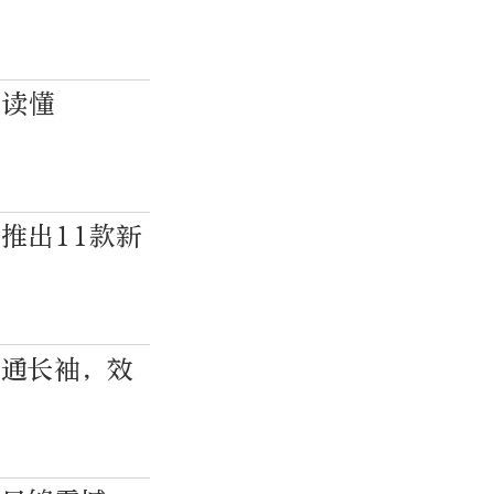
图读懂
推出11款新
普通长袖，效