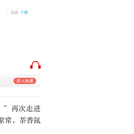
进入频道
！”再次走进
家常。茶香氤