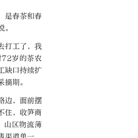
，是春茶和春
悦。
去打工了，我
72岁的茶农
工缺口持续扩
采摘期。
路边，面前摆
不住，收笋商
。山区物流薄
售渠道单一，