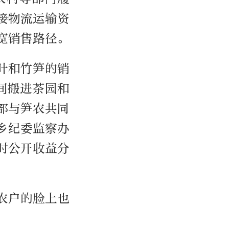
接物流运输资
宽销售路径。
叶和竹笋的销
间搬进茶园和
部与笋农共同
乡纪委监察办
时公开收益分
农户的脸上也