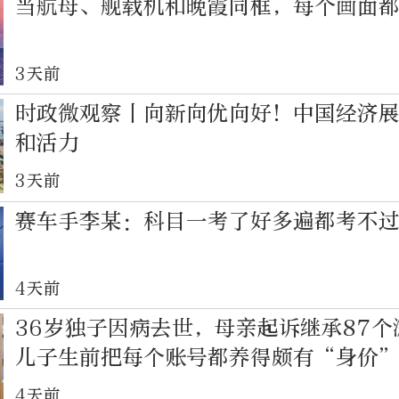
当航母、舰载机和晚霞同框，每个画面
3天前
时政微观察丨向新向优向好！中国经济
和活力
3天前
赛车手李某：科目一考了好多遍都考不
4天前
36岁独子因病去世，母亲起诉继承87
儿子生前把每个账号都养得颇有“身价
院判了
4天前