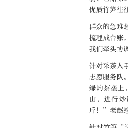
优质竹笋往
群众的急难
梳理成台账
我们牵头协
针对采茶人
志愿服务队
绿的茶垄上
山，进行炒
斤！”老赵
针对竹笋“