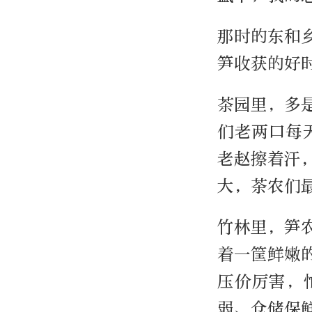
那时的东和
笋收获的好
茶园里，多
们老两口每
老赵擦着汗
大，茶农们
竹林里，笋
着一筐鲜嫩
压价厉害，
弱、仓储保