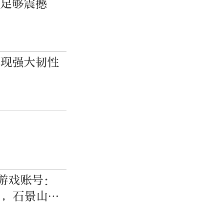
都足够震撼
展现强大韧性
过
个游戏账号：
”，石景山法