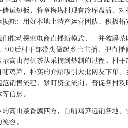
齐储运短板，将章梅塔村现有冷库盘活，对
运损耗；用好本地土特产运营团队，积极拓
我们推动探索电商直播新模式，一并破解茶
0、90后村干部带头做起乡土主播，把直播
展示高山有机茶从采摘到炒制的过程。村干
白哺鸡笋，朴实的介绍吸引大批网友下单。
规范销售流程、紧盯资金流向，督促各村及
本等信息。
乡的高山茶香飘四方，白哺鸡笋远销各地。
的笑容。