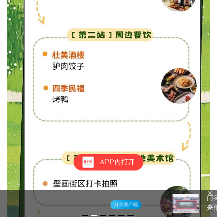
APP内打开
门头沟“京西福地 骑行圣地”展区，
亮相8.8北京体育消费季