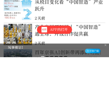
从税目变化看“中国智造”产业
跃升
2天前
产业发展开新局丨“中国智造”
APP内打开
通全球，开放合作促共赢
2天前
城事横划1
百年京张AI创新带再添新动能！
海淀这一城市更新项目，获批市
级指标支持
3天前
北京朝阳站枢纽换乘大厅等候区
宽敞整洁，旅客议事厅内图书丰
富，为出行再添一份舒心与清凉
3天前