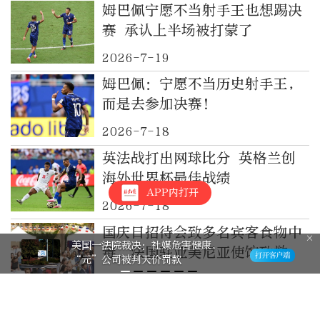
姆巴佩宁愿不当射手王也想踢决
赛 承认上半场被打蒙了
2026-7-19
姆巴佩：宁愿不当历史射手王，
而是去参加决赛!
2026-7-18
英法战打出网球比分 英格兰创
海外世界杯最佳战绩
APP内打开
2026-7-18
国庆日招待会致多名宾客食物中
美国一法院裁决：社媒危害健康，
毒，法国驻亚美尼亚使馆致歉
“元”公司被判天价罚款
2026-7-18
西班牙连续三年三场半决赛胜法