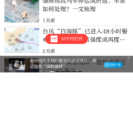
强降雨致列车停运或折返，车票
如何处理？一文梳理
1天前
台风“白海豚”已进入48小时警
APP内打开
戒线，进入东海后强度或再度加
强
2天前
美移民执法局拟配发执法记录仪，舆
特朗普“黄金舰队”造价或高达
论指其“隔靴搔痒”
2750亿美元
2天前
俄副外长：德推动乌局势升级或
致自身陷入灾难
2天前