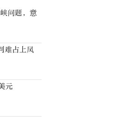
海峡问题，意
判难占上风
美元