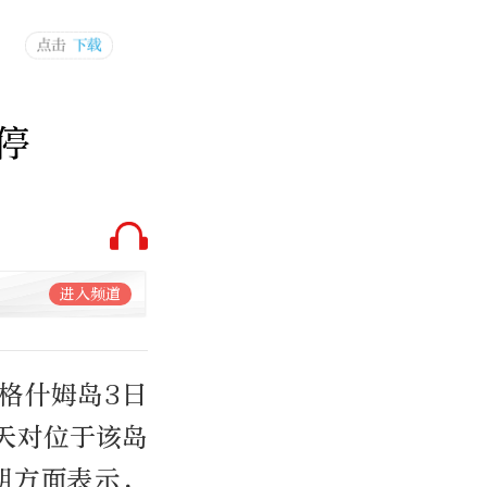
停
进入频道
格什姆岛3日
天对位于该岛
朗方面表示，