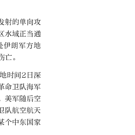
发射的单向攻
区水域正当通
处伊朗军方地
伤亡。
地时间2日深
革命卫队海军
。美军随后空
卫队航空航天
某个中东国家