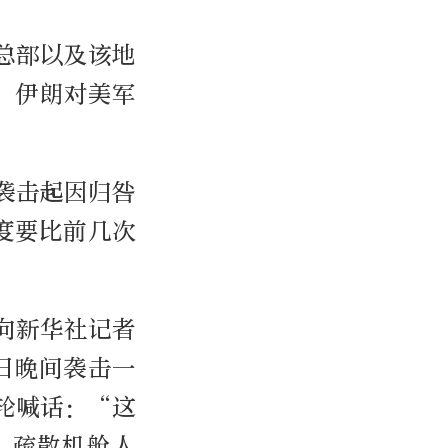
总部以及该地
，伊朗对美军
袭击起因归咎
度要比前几次
向新华社记者
日晚间袭击一
轮喊话：“这
，疏散机舱人