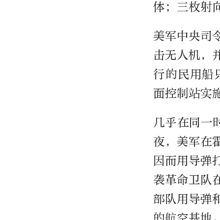
体；三枚射
美军中央司
击无人机，
行的民用船
面控制站实
几乎在同一
夜，美军在
因而用导弹
袭革命卫队
部队用导弹
的航空基地