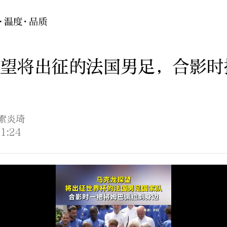
望将出征的法国男足，合影时
 索炎琦
1:24