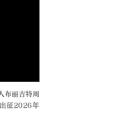
人布丽吉特周
征2026年