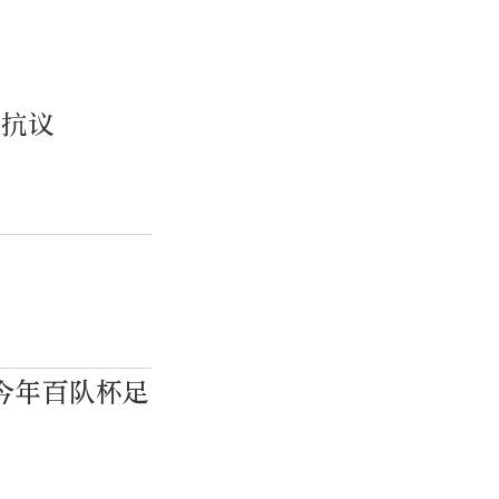
府抗议
今年百队杯足