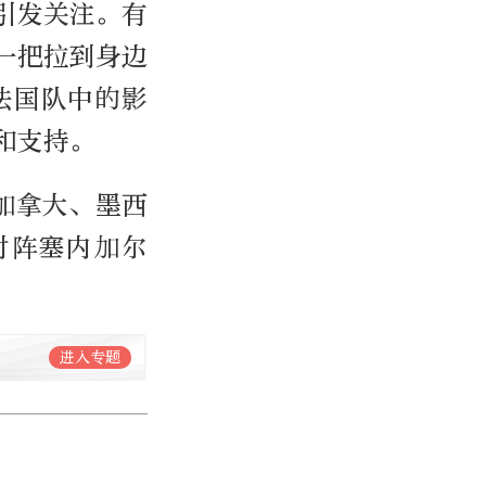
引发关注。有
一把拉到身边
法国队中的影
和支持。
、加拿大、墨西
对阵塞内加尔
进入专题