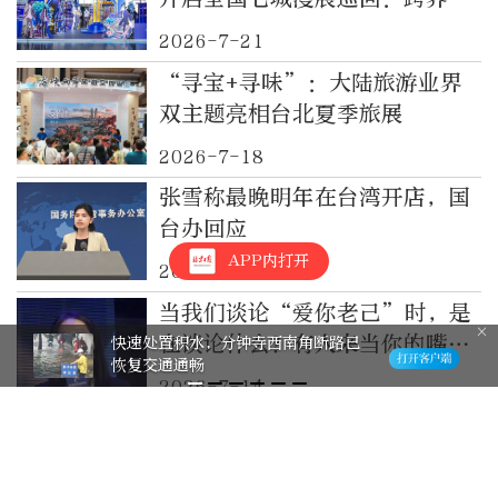
创线下科普场域，呼吁青年男性
2026-7-21
掌握HPV健康主场
“寻宝+寻味”：大陆旅游业界
双主题亮相台北夏季旅展
2026-7-18
张雪称最晚明年在台湾开店，国
台办回应
APP内打开
2026-7-15
当我们谈论“爱你老己”时，是
在谈论什么？有人来当你的嘴替
快速处置积水，分钟寺西南角断路已
恢复交通通畅
了
2026-7-14