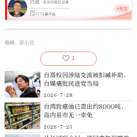
白波
北京日报社记者
+关注
7173篇作品
编辑：邵小芸
1
台高校因涉陆交流被扣减补助，
台媒痛批民进党当局
2026-7-28
台湾致癌油已查出约8000吨，
岛内县市无一幸免
2026-7-25