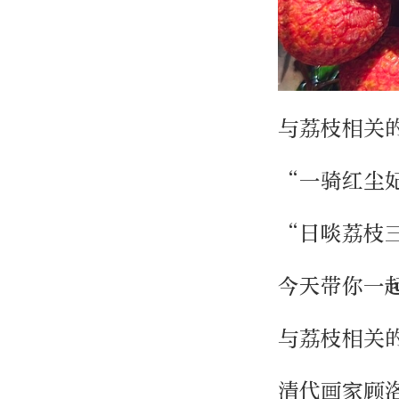
与荔枝相关
“一骑红尘
“日啖荔枝
今天带你一
与荔枝相关
清代画家顾