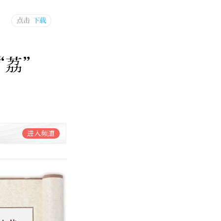
“荔”
进入频道