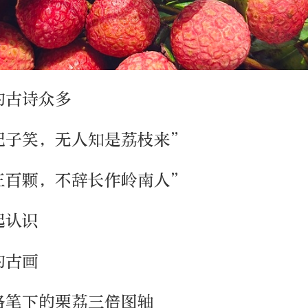
的古诗众多
妃子笑，无人知是荔枝来”
三百颗，不辞长作岭南人”
起认识
的古画
洛笔下的栗荔三倍图轴