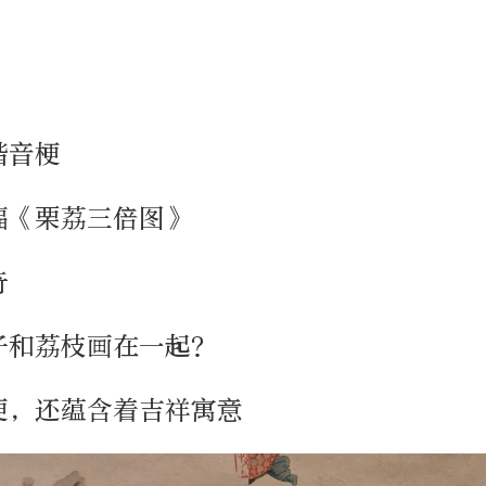
？
谐音梗
幅《栗荔三倍图》
奇
子和荔枝画在一起？
梗，还蕴含着吉祥寓意