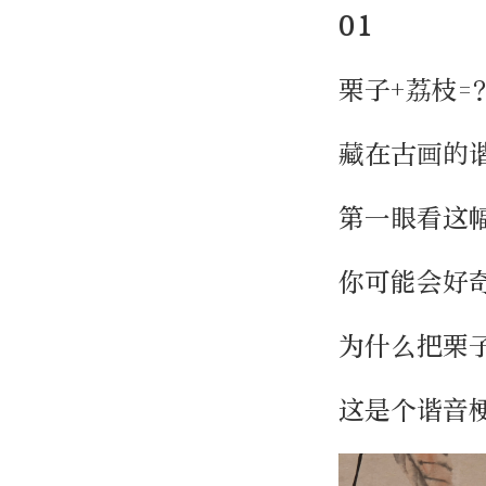
01
栗子+荔枝=
藏在古画的
第一眼看这
你可能会好
为什么把栗
这是个谐音