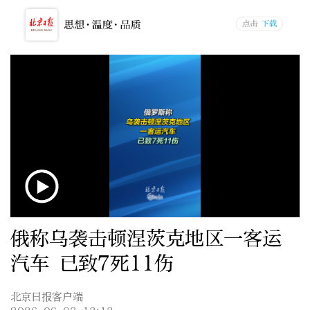
俄称乌袭击顿涅茨克地区一客运
汽车 已致7死11伤
北京日报客户端