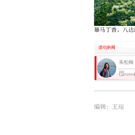
暴马丁香。八达
滚动新闻
朱松梅
326
编辑：王琼