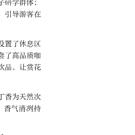
子研学群体；
，引导游客在
设置了休息区
套了高品质咖
饮品，让赏花
丁香为天然次
，香气清冽持