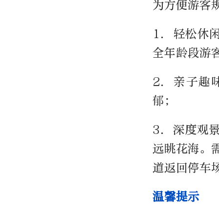
为方便游客
1. 轻松
全年龄段游
2. 亲子
郁；
3. 深度观
远眺花海。
道返回停车
温馨提示