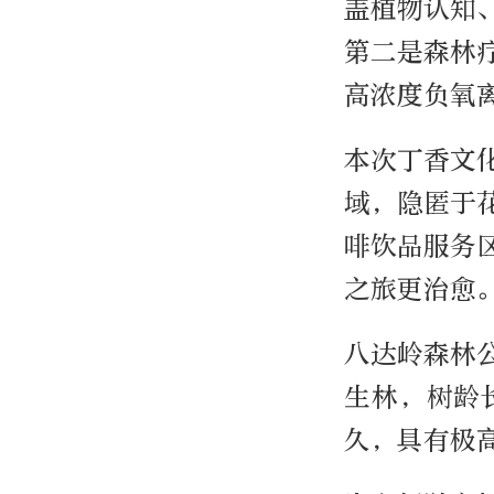
盖植物认知
第二是森林
高浓度负氧
本次丁香文
域，隐匿于
啡饮品服务
之旅更治愈
八达岭森林
生林，树龄
久，具有极