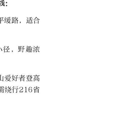
线：
平缓路，适合
小径，野趣浓
登山爱好者登高
绕行216省