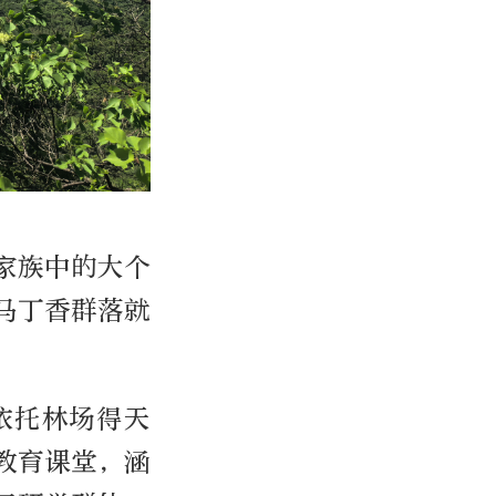
家族中的大个
马丁香群落就
依托林场得天
教育课堂，涵