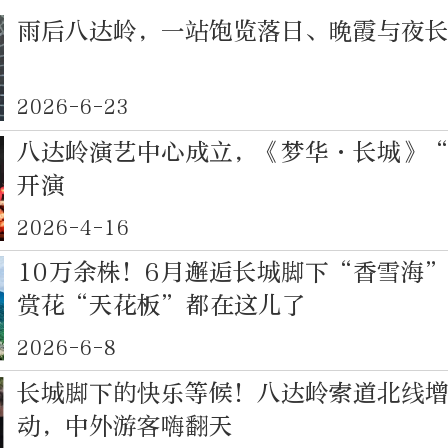
雨后八达岭，一站饱览落日、晚霞与夜
2026-6-23
八达岭演艺中心成立，《梦华·长城》
开演
2026-4-16
10万余株！6月邂逅长城脚下“香雪海
赏花“天花板”都在这儿了
2026-6-8
长城脚下的快乐等候！八达岭索道北线
动，中外游客嗨翻天