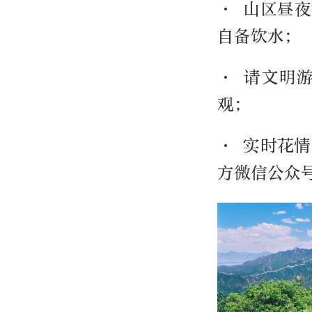
· 山区昼
自备饮水；
· 请文明
观；
· 实时花
方微信公众