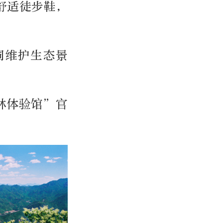
舒适徒步鞋，
同维护生态景
林体验馆”官