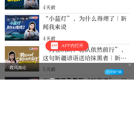
4天前
“小蓝灯”，为什么得熄了｜新
闻我来说
4天前
APP内打开
“狗在吠叫，驼队依然前行”，
这句新疆谚语送给抹黑者｜新闻
我来说
政风微论
5天前
在“731”复活“特高课”，日
本的邪恶野心摆在了明面上｜新
闻我来说
2026-7-31