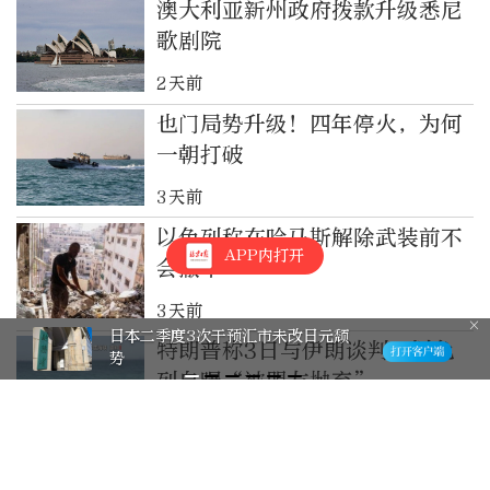
澳大利亚新州政府拨款升级悉尼
歌剧院
2天前
也门局势升级！四年停火，为何
一朝打破
3天前
以色列称在哈马斯解除武装前不
APP内打开
会撤军
3天前
日本二季度3次干预汇市未改日元颓
特朗普称3日与伊朗谈判，以色
势
列自曝“被盟友抛弃”
4天前