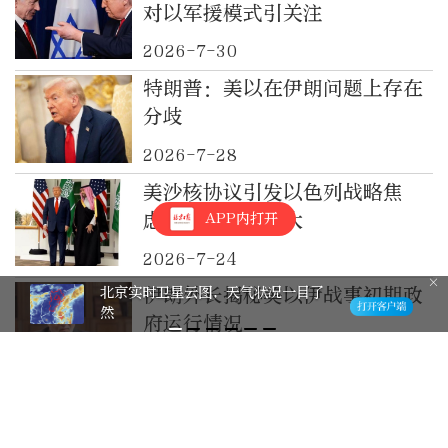
对以军援模式引关注
2026-7-30
特朗普：美以在伊朗问题上存在
分歧
2026-7-28
美沙核协议引发以色列战略焦
虑，美以分歧扩大
APP内打开
2026-7-24
棋缘！晒出我的“晚报杯” 有奖征集
伊朗外长揭秘美以伊战事初期政
活动邀您参与
府运行情况
2026-7-20
伊朗革命卫队指挥官：美以图谋
在伊境内建立反政府组织