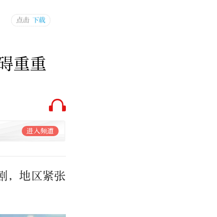
碍重重
进入频道
剧，地区紧张