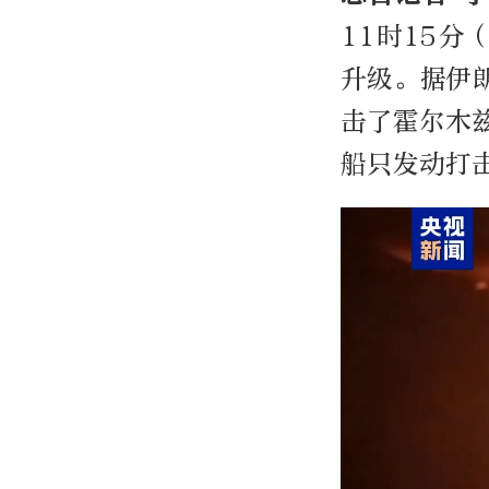
11时15分
升级。据伊
击了霍尔木
船只发动打