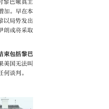
对黎巴嫩真主
增加。早在本
黎以局势发出
伊朗或将采取
结束包括黎巴
果美国无法叫
任何谈判。