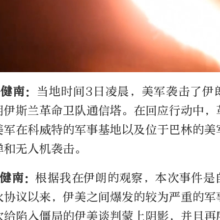
李健南：
当地时间3日凌晨，美军袭击了伊
朗伊斯兰革命卫队通信塔。在回应行动中，
美军在科威特的军事基地以及位于巴林的美
弹和无人机袭击。
李健南：
根据我在伊朗的观察，本次事件是
火协议以来，伊美之间爆发的较为严重的军
次给陷入僵局的伊美谈判蒙上阴影，并且再