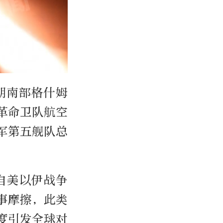
朗南部格什姆
革命卫队航空
军第五舰队总
自美以伊战争
事摩擦，此类
度引发全球对