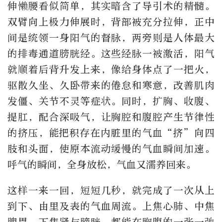
伸懒腰看似简单，其实暗含了导引术的精髓。
双臂向上极力伸展时，背部被充分拉伸，正中
间是统领一身阳气的督脉，两旁则是人体最大
的排毒通道膀胱经。这些经脉一被激活，阳气
就顺着后背升发上来，像给身体点了一把火，
驱散久坐、久卧带来的倦怠和寒意，改善肌肉
发僵、关节不灵等症状。同时，扩胸、收腹、
提肛，配合深吸气，让胸腔和腹腔产生节律性
的挤压，能把积存在内脏里的气血“挤”向四
肢和头面，使原本流动缓慢的气血瞬间加速。
呼气的瞬间，全身放松，气血又濡养回来。
这样一来一回，短短几秒，就完成了一次从上
到下、由里及表的气血周流。上焦心肺、中焦