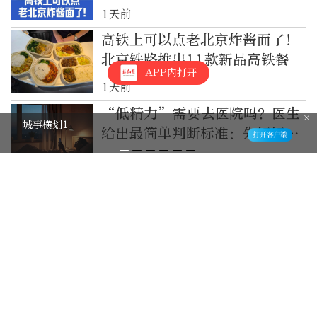
1天前
高铁上可以点老北京炸酱面了！
北京铁路推出11款新品高铁餐
APP内打开
1天前
“低精力”需要去医院吗？医生
城事横划1
给出最简单判断标准：先好好睡
一觉｜都视频·热观察
1天前
“鹬蚌相亲”文创火了！丰子恺
画里的善意，成了可以随身携带
的治愈感
1天前
“补贴造成产能过剩”？数据一
摆，这套叙事可以休矣
2天前