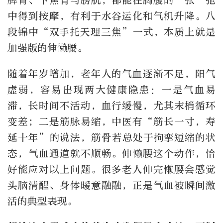
脾胃、下焦肾与膀胱，都能在胸腹的一张一弛
中得到按摩，有利于水谷运化和气机升降。八
段锦中“双手托天理三焦”一式，本质上就是
加强版的伸懒腰。
随着年岁增加，老年人的气血逐渐不足，阳气
虚弱，容易出现两大健康隐患：一是气血易
滞，长时间不活动，血行缓慢，尤其末梢循环
变差；二是筋脉易缩，中医有“筋长一寸，寿
延十年”的说法，筋骨若总处于拘挛短缩的状
态，气血通道就不顺畅。伸懒腰这个动作，恰
好能应对以上问题。很多老人伸完懒腰会感觉
头脑清醒、身体暖意融融，正是气血被瞬间激
活的典型表现。