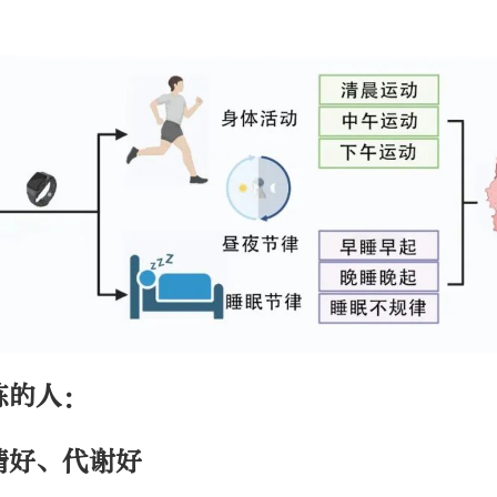
。
练的人：
情好、代谢好