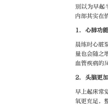
别以为早起
内部其实在
1. 心肺功
晨练时心脏
量也会随之
血管疾病的
2. 头脑更
早上起床常
氧更充足，