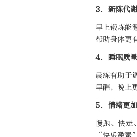
3. 新陈代
早上锻炼能
帮助身体更
4. 睡眠质
晨练有助于
早醒，晚上
5. 情绪更
慢跑、快走
“快乐激素