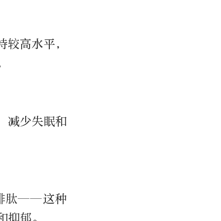
持较高水平，
。
，减少失眠和
啡肽——这种
和抑郁。