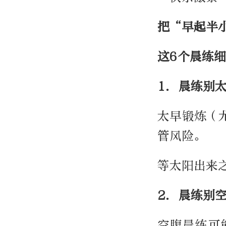
把“早起半
这6个晨练
1. 晨练别
太早锻炼（
管风险。
等太阳出来
2. 晨练别
空腹晨练可