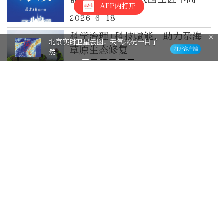
APP内打开
讲”走进北京北方车辆集团
2026-6-18
科学治理+科技赋能，助力尕海
北京实时卫星云图，天气状况一目了
草原生态修复
然
2026-6-12
生态赋能康养文旅，多元融合激
活市场新动能
2026-6-11
长江中游抱团发力 湘赣创新服
务赋能发展
2026-5-29
AI+能源双向赋能，从最新报告
看“人工智能+”发展趋势