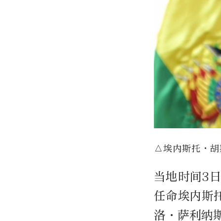
△埃内斯托·胡
当地时间3
任命埃内斯
洛·萨利纳