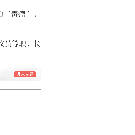
的“毒瘤”，
议员等职，长
进入专题