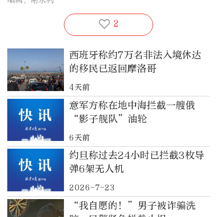
2
西班牙称约7万名非法入境休达
的移民已返回摩洛哥
4天前
意军方称在地中海拦截一艘俄
“影子舰队”油轮
6天前
约旦称过去24小时已拦截3枚导
弹6架无人机
2026-7-23
“我自愿的！”男子被诈骗洗