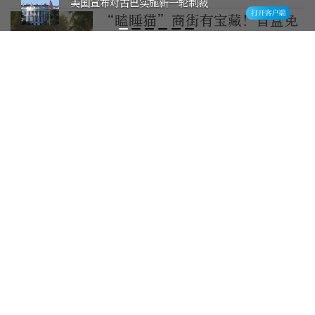
美国宣布对古巴实施新一轮制裁
“瞌睡猫”商街有宝藏！盲盒免
费拿，NPC追着你送礼物！这个
周六，速来
2026-7-8
球衣断码、盲盒热销，京城商圈
世界杯消费热度攀升
2026-6-25
半月谈：二手车交易如何不再
“拆盲盒”？
2026-6-23
贷款告别“开盲盒”！一张“明
白纸”让企业厘清“糊涂账”
2026-6-23