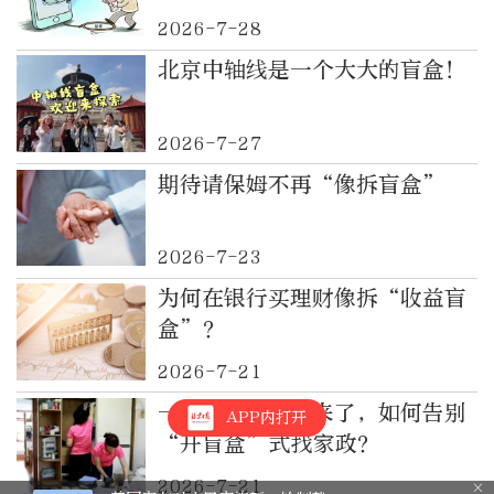
6亿元
2026-7-28
北京中轴线是一个大大的盲盒！
2026-7-27
期待请保姆不再“像拆盲盒”
2026-7-23
为何在银行买理财像拆“收益盲
盒”？
2026-7-21
一问到底丨新政来了，如何告别
APP内打开
“开盲盒”式找家政？
2026-7-21