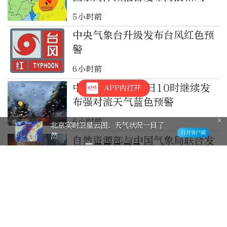
潮双红色警报
5小时前
中央气象台升级发布台风红色预
警
6小时前
中央气象台8月9日10时继续发
APP内打开
布强对流天气蓝色预警
6小时前
北京实时卫星云图，天气状况一目了
然
自然资源部与中国气象局联合发
布橙色地质灾害气象风险预警
6小时前
中央气象台升级发布台风红色预
警
6小时前