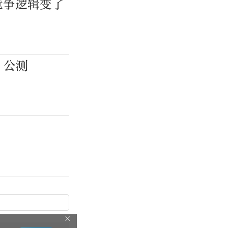
竞争逻辑变了
”公测