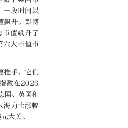
：一段时间以
值飙升。彭博
总市值飙升了
第六大市值市
要推手，它们
指数在2026
德国、英国和
K海力士涨幅
美元大关。