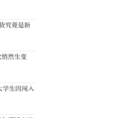
带货究竟是新
次悄然生变
大学生因闯入