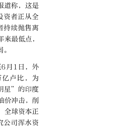
报道称，这是
投资者正从全
者持续抛售离
年来最低点，
弱。
6月1日，外
万亿卢比，为
明星”的印度
油价冲击，削
，全球资本正
究公司浑水资