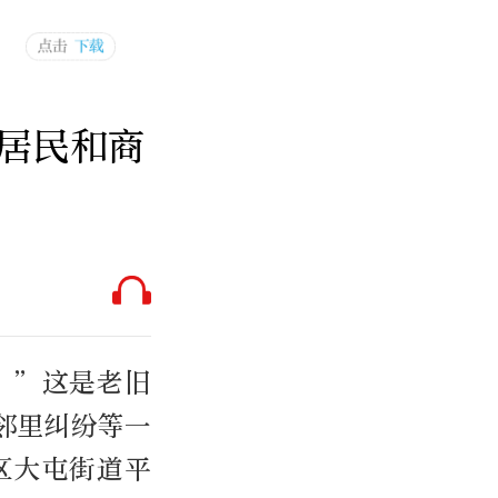
居民和商
。”这是老旧
邻里纠纷等一
区大屯街道平