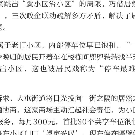
室跳出“就小区治小区”的局限，巧借居
”，三次政企联动疏解多方矛盾，解决了
题。
属于老旧小区，内部停车位早已饱和，“
少晚归的居民开着车在楼栋间兜兜转转找半
出小区，这也被居民戏称为“停车最
诉求，大屯街道将目光投向一街之隔的居然
通协商，这家商场主动扛起社会责任，为小
服务，每月300元，首批30个共享车位很
得在小区门口‘望家兴叹’，现在停在隔壁