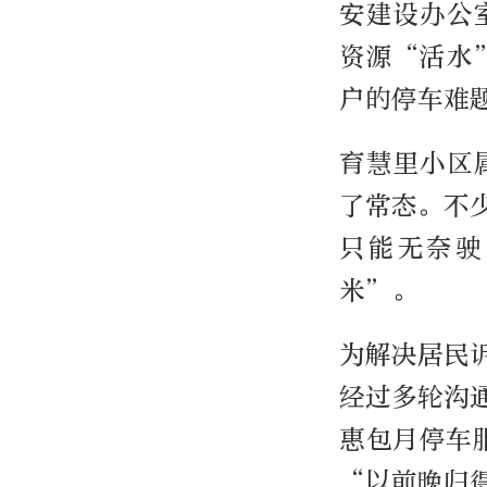
安建设办公
资源“活水
户的停车难
育慧里小区
了常态。不
只能无奈驶
米”。
为解决居民
经过多轮沟
惠包月停车
“以前晚归