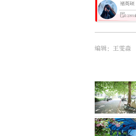
褚英硕
128
编辑：王雯淼