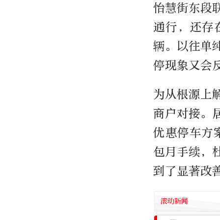
怡慧街东段
通行，还存
辆。以往单
停现象又会
为从根源上
商户对接。居
优惠停车方
包月手续，
到了显著改
滚动新闻