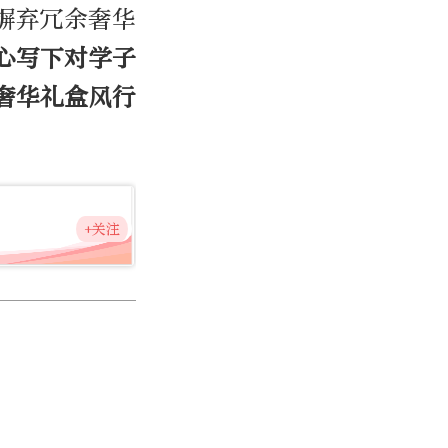
摒弃冗余奢华
心写下对学子
奢华礼盒风行
+关注