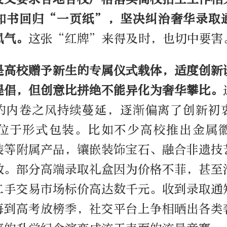
知书回归“一页纸”，坚决纠治奢华录取
风气。
这张“红牌”来得及时，也切中要害
是高校赠予新生的专属仪式载体，适度创新
提倡，但创意比拼绝不能异化为奢华攀比。
的内卷之风持续蔓延，逐渐偏离了创新初
位于形式包装。比如不少高校推出金属
装等附属产品，镶嵌装饰宝石、融合非遗技
数。部分高端录取礼盒因为价格不菲，甚至
二手交易市场标价高达数千元。收到录取通
每到高考放榜季，社交平台上争相晒出各类