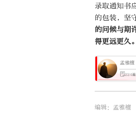
录取通知书
的包装，坚
的问候与期
得更远更久
孟雅檀
224
编辑：孟雅檀