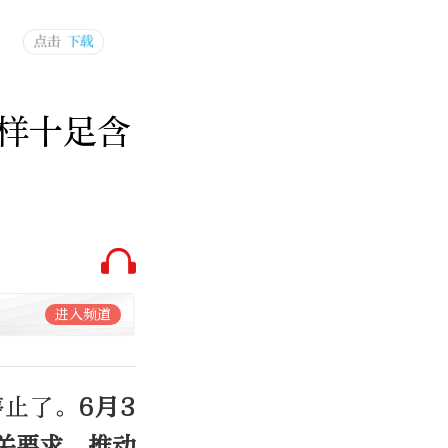
样十足含
进入频道
停止了。
6月3
关要求，推动