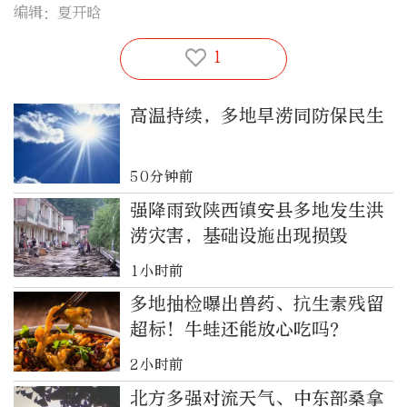
编辑：夏开晗
1
高温持续，多地旱涝同防保民生
50分钟前
强降雨致陕西镇安县多地发生洪
涝灾害，基础设施出现损毁
1小时前
多地抽检曝出兽药、抗生素残留
超标！牛蛙还能放心吃吗？
2小时前
北方多强对流天气、中东部桑拿