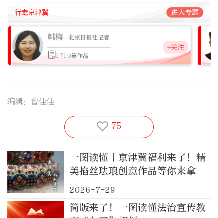
行走京津冀
进入专题
韩梅
北京日报社记者
+关注
1719篇作品
编辑：曾佳佳
75
一图读懂丨京津冀福利来了！精
美掐丝珐琅创意作品等你来拿
2026-7-29
简版来了！一图读懂法治宣传教