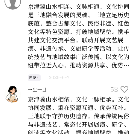
京津冀山水相连、文脉相通，文化协同
是三地融合发展的灵魂。三地立足历史
底蕴，整合古都文化、民俗非遗、红色
文化等特色资源，打破地域壁垒。携手
共建文化交流平台，联动开展文艺展
演、非遗传承、文旅研学等活动，让传
统技艺与地域故事广泛传播。以文化为
纽带拉近人心，推动资源共享、优势互
补，既守护好共同的文化根脉，又激发
2026-6-7
回复>
文化创新活力，让京津冀文化品牌绽放
52
一生一世
出新光彩。
京津冀山水相依，文化一脉相承。文化
协同发展，重在资源互通、优势互补。
三地联手守护历史遗存，传承传统民俗
与非遗技艺，常态化开展展演、研学、
阅读等文化活动。摒弃地域壁垒，推动