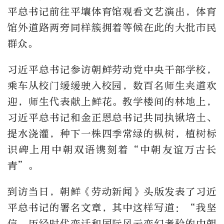
平总书记前往平壤体育馆观看文艺演出，体育
馆外道路两旁同样簇拥着等候在此的大批市民
群众。
习近平总书记参访朝鲜劳动党中央干部学校，
乘车从校门缓缓驶入校园，数百名师生夹道欢
迎，师生代表献上鲜花。教学楼间的林地上，
习近平总书记和金正恩总书记共同执锹培土、
提水浇灌，种下一株四季常绿的枞树，植树标
识碑上用中朝双语镌刻着“中朝友谊万古长
青”。
到访当日，朝鲜《劳动新闻》头版发表了习近
平总书记的署名文章，其中这样写道：“我坚
信，历经时代变迁和国际风云变幻考验的中朝