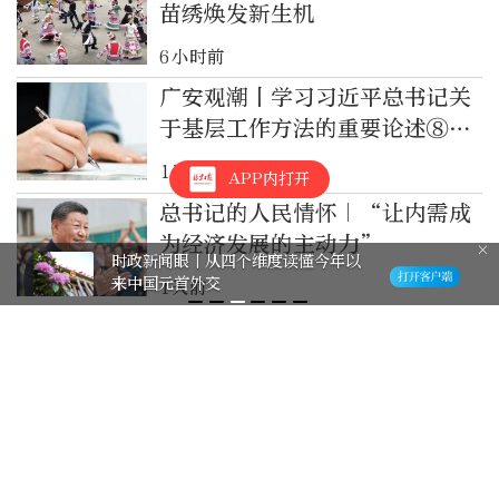
苗绣焕发新生机
6小时前
广安观潮丨学习习近平总书记关
于基层工作方法的重要论述⑧推
动基层监督与基层治理相贯通
1天前
APP内打开
总书记的人民情怀｜“让内需成
为经济发展的主动力”
时政新闻眼丨从四个维度读懂今年以
来中国元首外交
1天前
以鲜明的问题导向加强自身建设
——习近平党建思想理论品格系
列述评之三
1天前
奋力开创中国式现代化建设新局
面——习近平总书记今年以来治