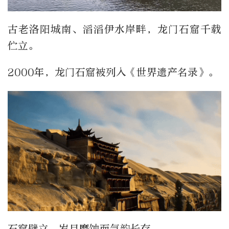
古老洛阳城南、滔滔伊水岸畔，龙门石窟千载
伫立。
2000年，龙门石窟被列入《世界遗产名录》。
石窟壁立，岁月磨蚀而气韵长存。