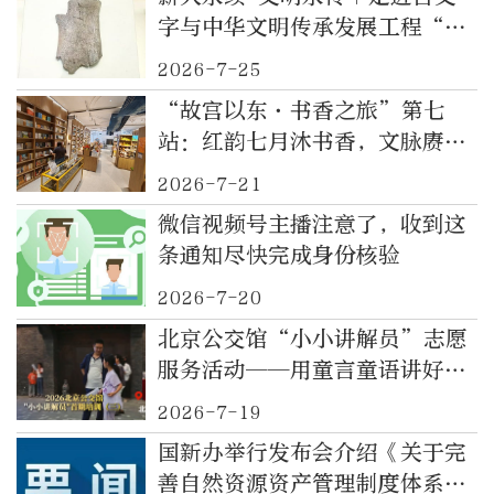
字与中华文明传承发展工程“十
四五”成果展
2026-7-25
“故宫以东·书香之旅”第七
站：红韵七月沐书香，文脉赓续
润东城
2026-7-21
微信视频号主播注意了，收到这
条通知尽快完成身份核验
2026-7-20
北京公交馆“小小讲解员”志愿
服务活动——用童言童语讲好百
年公交故事，以少年之力赓续首
2026-7-19
都红色文脉
国新办举行发布会介绍《关于完
善自然资源资产管理制度体系的