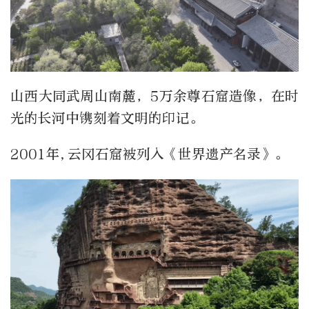
山西大同武周山南麓，5万余尊石窟造像，在时
光的长河中镌刻着文明的印记。
2001年,云冈石窟被列入《世界遗产名录》。