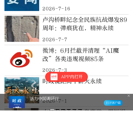
意见》有关情况促进自然资源安
2026-7-16
全高效永续利用和资产保值增值
卢沟桥畔纪念全民族抗战爆发89
周年：弹痕犹在，精神永续
2026-7-7
微博：6月拦截并清理“AI魔
改”各类违规视频85条
2026-7-3
APP内打开
时政镜距离丨薪火永续
活力中国调研行
2026-7-1
中日友好人士小岛康誉：用短视
频续写40余载新疆情缘
2026-6-22