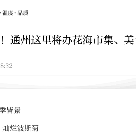
！通州这里将办花海市集、美
8:32
四季皆景
、灿烂波斯菊