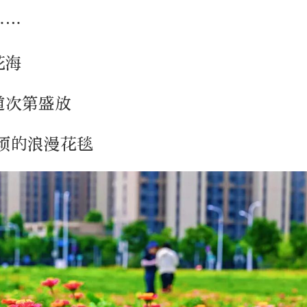
……
花海
道次第盛放
顷的浪漫花毯