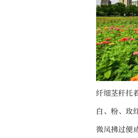
纤细茎秆托
白、粉、玫
微风拂过便