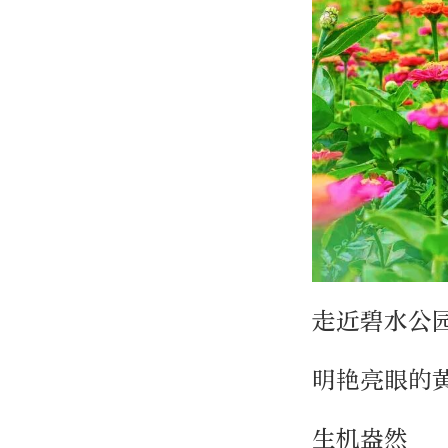
走近碧水公
明艳亮眼的
生机盎然