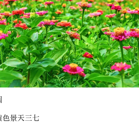
园
黄色景天三七