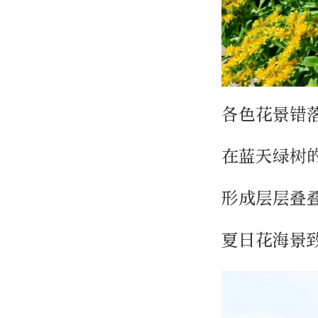
各色花景错
在蓝天绿树
形成层层叠
夏日花海景