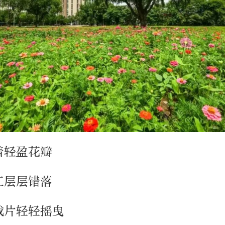
着轻盈花瓣
红层层错落
成片轻轻摇曳