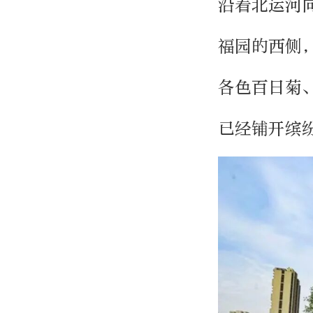
沿着北运河
福园的西侧
各色百日菊
已经铺开缤