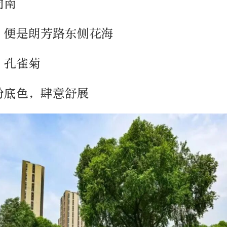
向南
，便是朗芳路东侧花海
、孔雀菊
纷底色，肆意舒展