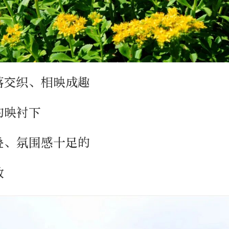
落交织、相映成趣
的映衬下
叠、氛围感十足的
致