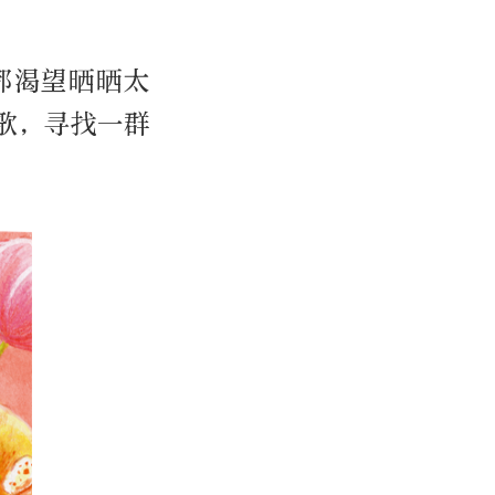
都渴望晒晒太
歌，寻找一群