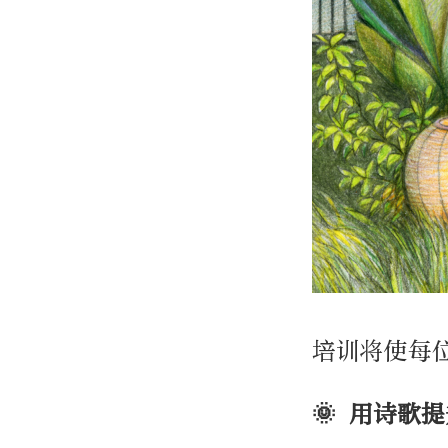
培训将使每
🌞 用诗歌