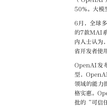
50%。大
6月，全球
的7款MAI
内人士认为，
省开发者使
OpenAI
型，Open
领域的能力提
格实惠。Op
批的“可信