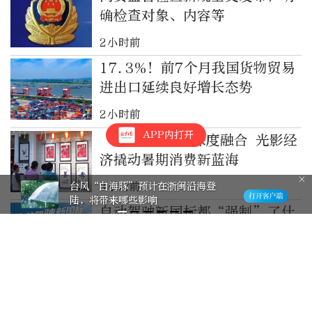
确检查对象、内容等
2小时前
17.3%！前7个月我国货物贸易
进出口延续良好增长态势
2小时前
APP内打开
“电影+文旅”深度融合 光影经
济撬动暑期消费新蓝海
台风“白海豚”预计在浙闽沿海登
3小时前
陆，将带来哪些影响
自动驾驶新国标都“强制”了什
么？一图读懂
3小时前
300毫秒预警、3分钟上门！
AI“哨兵”上岗拦阻电瓶进单元