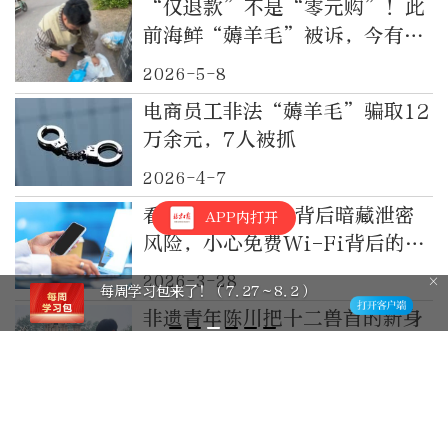
“仅退款”不是“零元购”！此
前海鲜“薅羊毛”被诉，今有榴
莲买家被行拘，最新进展→
2026-5-8
电商员工非法“薅羊毛”骗取12
万余元，7人被抓
2026-4-7
看似“图方便” 背后暗藏泄密
APP内打开
风险，小心免费Wi-Fi背后的窥
探
2026-3-28
局部短时雨强大致39处积滞水，最大
点位在丰台区桃苑公园北铁路桥
非遗青年陈川把十二兽首的新身
体搬到圆明园之后，我和陈川同
学有个约定……
5小时前
“好作文这么写”课堂“搬”进