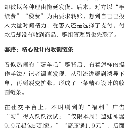
却被以各种理由拖延发货。后来，对方以
“
手
续费
”“
税费
”
为由要求转账，想到自己已投
入大量时间精力，受害人还是选择了支付，付
款后却没有收到商品，群组管理员也失联了。
套路：精心设计的收割链条
看似热闹的“薅羊毛”群背后，有着怎样的操
作手法？记者调查发现，从引流进群到诱导下
单，再到裂变扩张，形成了一条精心设计的收
割链条。
在社交平台上，不时刷到的
“
福利
”
广告
“
勾
”
得人跃跃欲试：
“
仅限本周！遛娃神器
9.9
元起包邮到家。
”“
高压锅
1.9
元
”
，后面