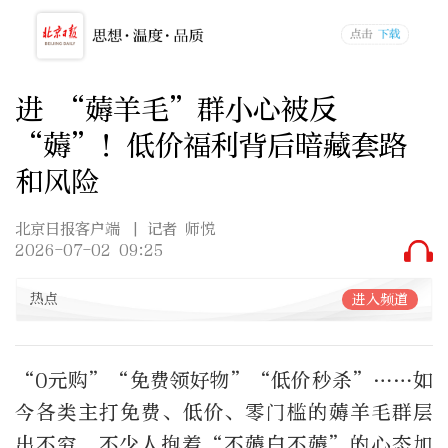
进 “薅羊毛”群小心被反
“薅”！低价福利背后暗藏套路
和风险
北京日报客户端
| 记者 师悦
2026-07-02 09:25
热点
进入频道
“0
元购
”“
免费领好物
”“
低价秒杀
”……
如
今各类主打免费、低价、零门槛的薅羊毛群层
出不穷，不少人抱着
“
不薅白不薅
”
的心态加