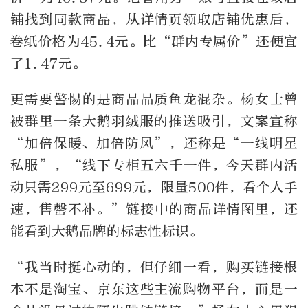
铺找到同款商品，从详情页领取店铺优惠后，
卷纸价格为
45.4
元。比
“
群内专属价
”
还便宜
了
1.47
元。
更需要警惕的是商品品质鱼龙混杂。杨女士曾
被群里一条大鹅羽绒服的推送吸引，文案宣称
“
加倍保暖、加倍防风
”
，还称是
“
一线明星
私服
”
，
“
线下专柜五六千一件，今天群内活
动只需
299
元至
699
元，限量
500
件，看个人手
速，售罄不补。”链接中的商品详情图里，还
能看到大鹅品牌的标志性标识。
“
我当时挺心动的，但仔细一看，购买链接根
本不是淘宝、京东这些主流购物平台，而是一