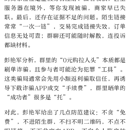
服务器在境外，等你发现被骗，商家早已失
联。最后，还存在证据不足的问题。陌生链接
常常
“
一次一链
”
，交易完成链接失效，订单
信息无处可查；群聊还可能随时解散，连投诉
都缺材料。
彭艳军分析，群里的
“0
元购拉人头
”
本质都是
刷单诈骗，且参与者可能沦为犯罪
“
工具
”
。
这类骗局通常会先用小额返利骗取信任，再诱
导下载诈骗
APP
或交
“
手续费
”
，群里晒单的
“
成功者
”
很多是
“
托
”
。
对此，彭艳军给出了几点防范建议：不贪
“
免
费
”
，不进陌生群，不扫不明二维码，不点不