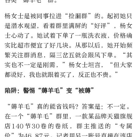
各类“薅羊毛”群。
杨女士是被同事拉进
“
捡漏群
”
的。起初她只
是潜水观望，看着群里满屏的
“
好评
”
，杨女
士心动了。她试着下单了一瓶洗衣液，价格确
实比超市便宜了好几块。从那以后，她开始频
繁关注群消息，隔三岔五就会跟风下单。
“
其
实也不一定是刚需，
”
杨女士坦言，
“
但大家
都说好，我也就跟着买了，反正也不贵。
”
陷阱：警惕
“
薅羊毛
”
变
“
被薅
”
“
薅羊毛
”
真的能省钱吗？答案是：不一定。
在一个“薅羊毛”群里，一款某品牌天猫旗舰
店
140
节
30
卷的卷纸，群主推送的
“
专属
价
”
为
46.87
元。记者用另一账号直接在该店