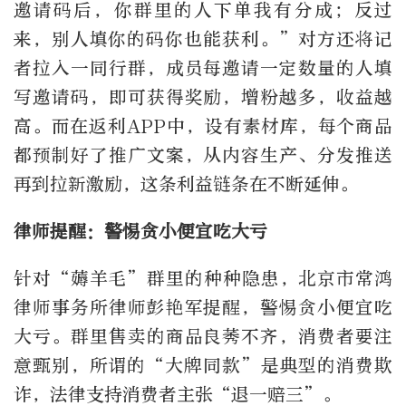
邀请码后，你群里的人下单我有分成；反过
来，别人填你的码你也能获利。
”
对方还将记
者拉入一同行群，成员每邀请一定数量的人填
写邀请码，即可获得奖励，增粉越多，收益越
高。而在返利
APP
中，设有素材库，每个商品
都预制好了推广文案，从内容生产、分发推送
再到拉新激励，这条利益链条在不断延伸。
律师提醒：警惕贪小便宜吃大亏
针对“薅羊毛”群里的种种隐患，北京市常鸿
律师事务所律师彭艳军提醒，警惕贪小便宜吃
大亏。群里售卖的商品良莠不齐，消费者要注
意甄别，所谓的
“
大牌同款
”
是典型的消费欺
诈，法律支持消费者主张
“
退一赔三
”
。