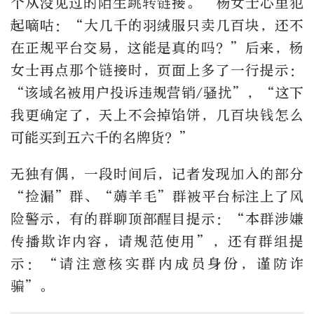
个从没见过的陌生跳转链接。
”
杨女士心里犯
起嘀咕：“大几千的羽绒服只卖几百块，还不
在正规平台交易，这能是真的吗？
”
后来，杨
女士再点那个链接时，页面上多了一行提示：
“
该域名被用户投诉违规营销
/
骚扰
”
，
“
这下
我更确定了，天上不会掉馅饼，几百块钱怎么
可能买到五六千的名牌货？
”
无独有偶，一段时间后，记者发现加入的部分
“捡漏”群、“薅羊毛”群被平台标注上了风
险警示，有的群聊顶部醒目提示：
“
本群涉嫌
传播欺诈内容，请规范使用
”
，还有群组提
示：
“
请注意核实群内成员身份，谨防诈
骗
”
。