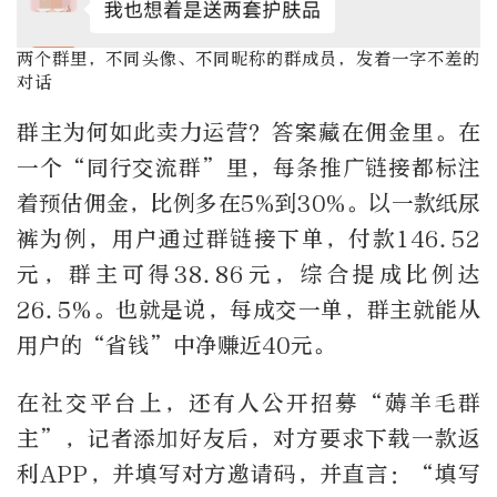
两个群里，不同头像、不同昵称的群成员，发着一字不差的
对话
群主为何如此卖力运营？答案藏在佣金里。在
一个
“
同行交流群
”
里，每条推广链接都标注
着预估佣金，比例多在
5%
到
30%
。以一款纸尿
裤为例，用户通过群链接下单，付款
146.52
元，群主可得
38.86
元，综合提成比例达
26.5%
。也就是说，每成交一单，群主就能从
用户的
“
省钱
”
中净赚近
40
元。
在社交平台上，还有人公开招募
“
薅羊毛群
主
”
，记者添加好友后，对方要求下载一款返
利
APP
，并填写对方邀请码，并直言：
“
填写