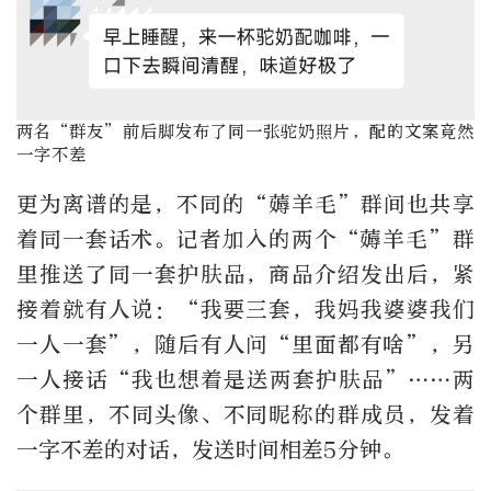
两名
“
群友
”
前后脚发布了同一张驼奶照片，配的文案竟然
一字不差
更为离谱的是，不同的“薅羊毛”群间也共享
着同一套话术。记者加入的两个“薅羊毛”群
里推送了同一套护肤品，商品介绍发出后，紧
接着就有人说：
“
我要三套，我妈我婆婆我们
一人一套
”
，随后有人问
“
里面都有啥
”
，另
一人接话
“
我也想着是送两套护肤品
”……
两
个群里，不同头像、不同昵称的群成员，发着
一字不差的对话，发送时间相差
5
分钟。