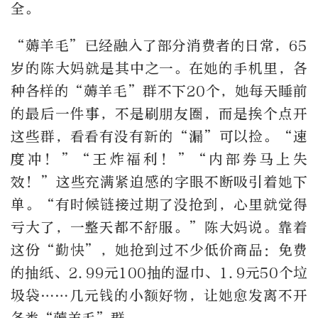
全。
“薅羊毛”已经融入了部分消费者的日常，
65
岁的陈大妈就是其中之一。在她的手机里，各
种各样的“薅羊毛”群不下
20
个，她每天睡前
的最后一件事，不是刷朋友圈，而是挨个点开
这些群，看看有没有新的
“
漏
”
可以捡。
“
速
度冲！
”“
王炸福利！
”“
内部券马上失
效！
”
这些充满紧迫感的字眼不断吸引着她下
单。
“
有时候链接过期了没抢到，心里就觉得
亏大了，一整天都不舒服。
”
陈大妈说。靠着
这份
“
勤快
”
，她抢到过不少低价商品：免费
的抽纸、
2.99
元
100
抽的湿巾、
1.9
元
50
个垃
圾袋
……
几元钱的小额好物，让她愈发离不开