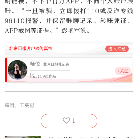
明链接，不下非官方
APP
，不向个人账户转
账。
“
一旦被骗，立即拨打
110
或反诈专线
96110
报警，并保留群聊记录、转账凭证、
APP
截图等证据。
”
彭艳军说。
北京日报客户端传真机
进入专题
师悦
北京日报社记者
+关注
1159篇作品
编辑：王雯淼
1