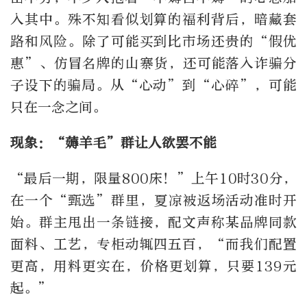
入其中。殊不知看似划算的福利背后，暗藏套
路和风险。除了可能买到比市场还贵的
“
假优
惠
”
、仿冒名牌的山寨货，还可能落入诈骗分
子设下的骗局。从
“
心动
”
到
“
心碎
”
，可能
只在一念之间。
现象：“薅羊毛”群让人欲罢不能
“
最后一期，限量
800
床！
”
上午
10
时
30
分，
在一个
“
甄选
”
群里，夏凉被返场活动准时开
始。群主甩出一条链接，配文声称某品牌同款
面料、工艺，专柜动辄四五百，
“
而我们配置
更高，用料更实在，价格更划算，只要
139
元
起。
”