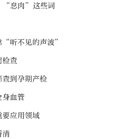
”“息肉”这些词
？
靠“听不见的声波”
射检查
筛查到孕期产检
全身血管
重要应用领域
捋清