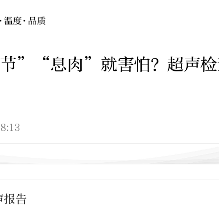
结节”“息肉”就害怕？超声检
8:13
声报告