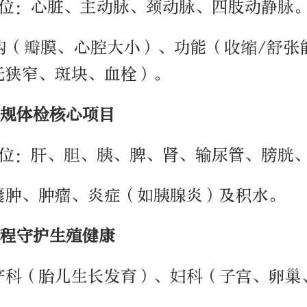
部位：心脏、主动脉、颈动脉、四肢动静脉
构（瓣膜、心腔大小）、功能（收缩/舒张
无狭窄、斑块、血栓）。
规体检核心项目
部位：肝、胆、胰、脾、肾、输尿管、膀胱
囊肿、肿瘤、炎症（如胰腺炎）及积水。
程守护生殖健康
产科（胎儿生长发育）、妇科（子宫、卵巢