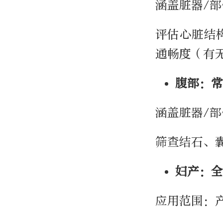
涵盖脏器/
评估心脏结
通畅度（有
腹部：常
涵盖脏器/
筛查结石、
妇产：全
应用范围：