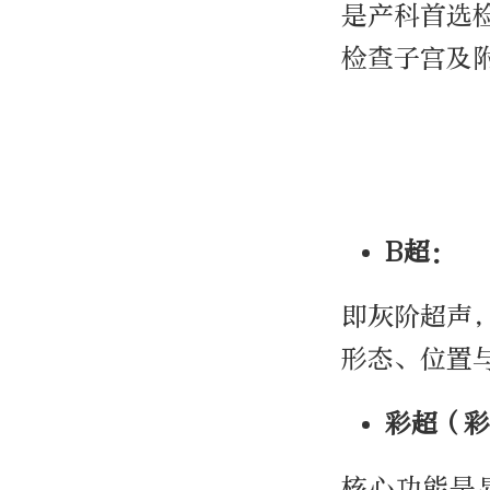
是产科首选
检查子宫及
B超：
即灰阶超声
形态、位置
彩超（彩
核心功能是