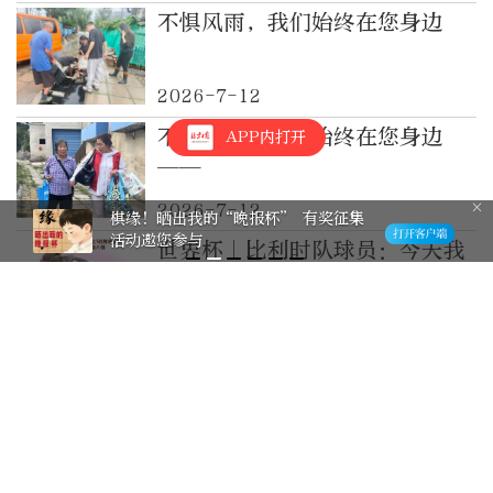
不惧风雨，我们始终在您身边
2026-7-12
不惧风雨，我们始终在您身边
APP内打开
——
2026-7-12
棋缘！晒出我的“晚报杯” 有奖征集
活动邀您参与
世界杯｜比利时队球员：今天我
们用足球说话
2026-7-7
今天，我们如何让更多革命文物
被看见？
2026-7-7
不敌比利时无缘八强 美国主