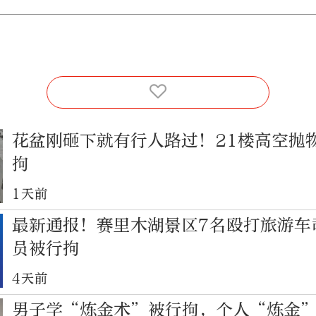
花盆刚砸下就有行人路过！21楼高空抛
拘
1天前
最新通报！赛里木湖景区7名殴打旅游车
员被行拘
4天前
男子学“炼金术”被行拘，个人“炼金