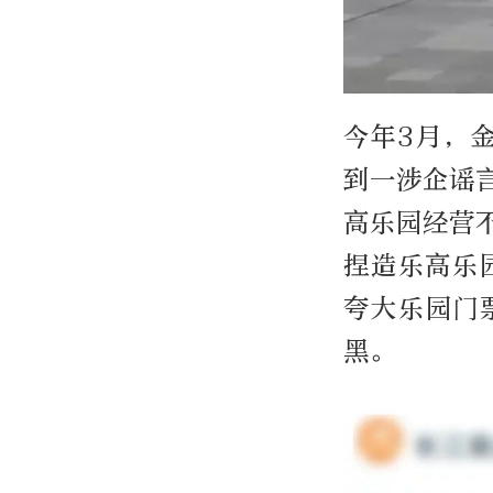
今年3月，
到一涉企谣
高乐园经营
捏造乐高乐
夸大乐园门
黑。