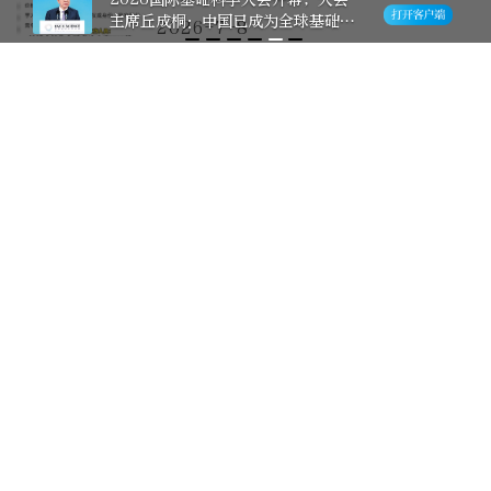
主席丘成桐：中国已成为全球基础研
2026-7-8
究的沃土
起底“上头电子烟”黑产业链：
地下勾兑，跨省分销
2026-6-26
北京最新鲜｜今天起，多所高校
将开放校园办招生咨询会
2026-6-24
明天起，多所高校将开放校园办
招生咨询会——
2026-6-24
“中华餐饮名店”600元就卖？
起底山寨奖牌灰色产业链
2026-6-24