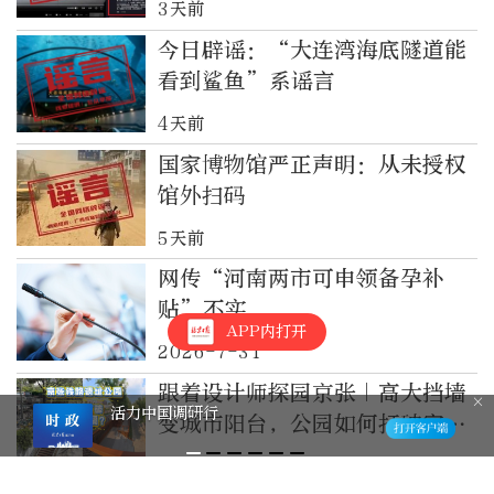
3天前
今日辟谣：“大连湾海底隧道能
看到鲨鱼”系谣言
4天前
国家博物馆严正声明：从未授权
馆外扫码
5天前
网传“河南两市可申领备孕补
贴”不实
APP内打开
2026-7-31
跟着设计师探园京张｜高大挡墙
活力中国调研行
变城市阳台，公园如何打破空间
阻隔？
2026-7-30