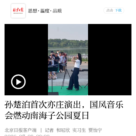
孙楚泊首次亦庄演出，国风音乐
会燃动南海子公园夏日
北京日报客户端
| 记者 和冠欣 实习生 贾怡宁