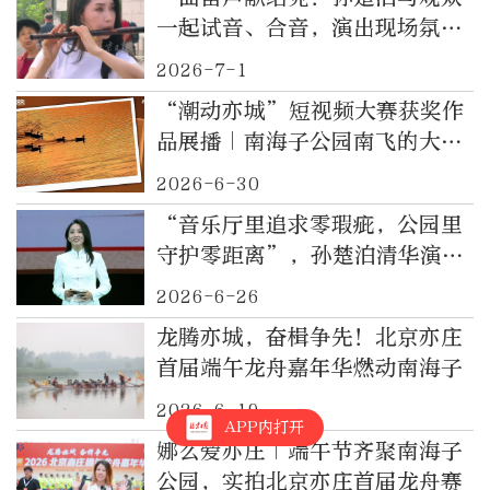
一起试音、合音，演出现场氛围
感拉满
2026-7-1
“潮动亦城”短视频大赛获奖作
品展播｜南海子公园南飞的大雁
开始回归
2026-6-30
“音乐厅里追求零瑕疵，公园里
守护零距离”，孙楚泊清华演讲
干货满满！
2026-6-26
龙腾亦城，奋楫争先！北京亦庄
首届端午龙舟嘉年华燃动南海子
2026-6-19
APP内打开
娜么爱亦庄｜端午节齐聚南海子
公园，实拍北京亦庄首届龙舟赛