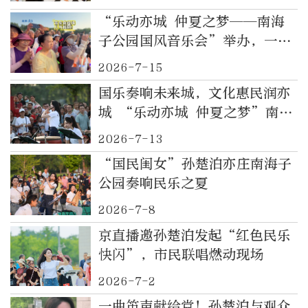
“乐动亦城 仲夏之梦——南海
子公园国风音乐会”举办，一起
聆听！
2026-7-15
国乐奏响未来城，文化惠民润亦
城 “乐动亦城 仲夏之梦”南海
子公园国风 音乐会唱响北京亦
2026-7-13
庄夏夜
“国民闺女”孙楚泊亦庄南海子
公园奏响民乐之夏
2026-7-8
京直播邀孙楚泊发起“红色民乐
快闪”，市民联唱燃动现场
2026-7-2
一曲笛声献给党！孙楚泊与观众