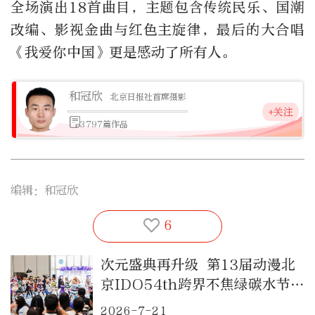
全场演出18首曲目，主题包含传统民乐、国潮
改编、影视金曲与红色主旋律，最后的大合唱
《我爱你中国》更是感动了所有人。
和冠欣
北京日报社首席摄影
+关注
3797篇作品
编辑：和冠欣
6
次元盛典再升级 第13届动漫北
京IDO54th跨界不焦绿碳水节燃
动亦庄
2026-7-21