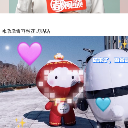
！冰墩墩雪容融花式贴贴