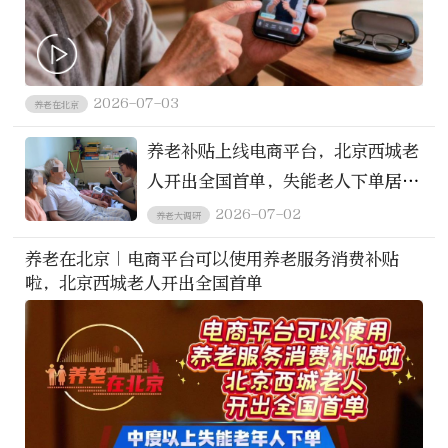
2026-07-03
养老在北京
养老补贴上线电商平台，北京西城老
人开出全国首单，失能老人下单居家
养老服务可“打五折”
2026-07-02
养老大调研
养老在北京｜电商平台可以使用养老服务消费补贴
啦，北京西城老人开出全国首单