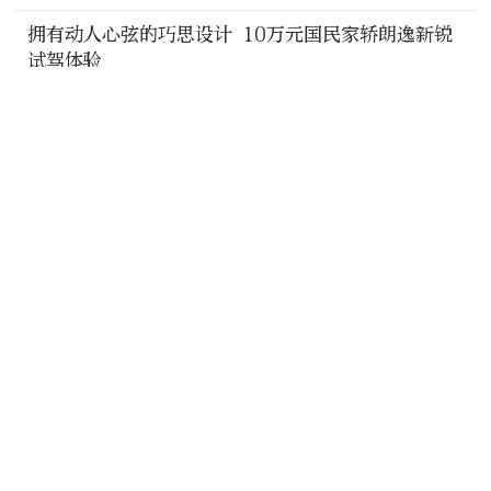
拥有动人心弦的巧思设计 10万元国民家轿朗逸新锐
试驾体验
2023-06-01
三款新车同步上市 凯迪拉克品牌焕新发布会精彩呈
现