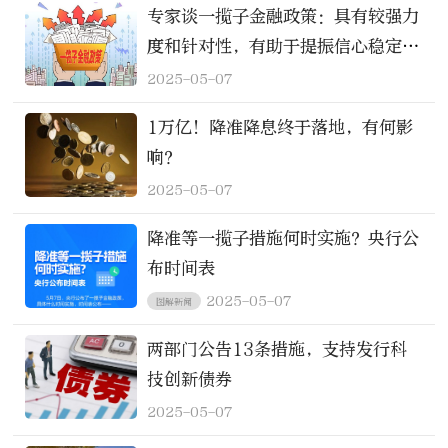
专家谈一揽子金融政策：具有较强力
度和针对性，有助于提振信心稳定预
期
2025-05-07
1万亿！降准降息终于落地，有何影
响？
2025-05-07
降准等一揽子措施何时实施？央行公
布时间表
2025-05-07
图解新闻
两部门公告13条措施，支持发行科
技创新债券
2025-05-07